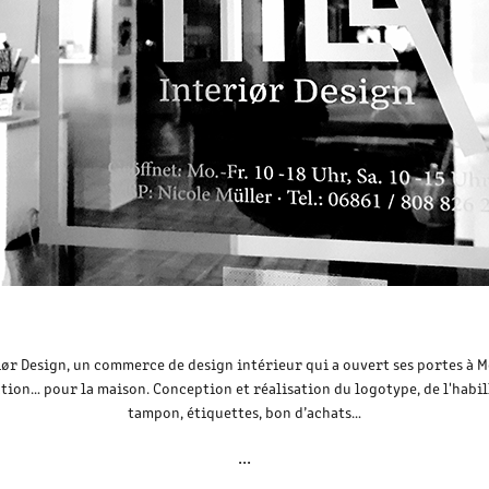
riør Design, un commerce de design intérieur qui a ouvert ses portes à M
ion… pour la maison. Conception et réalisation du logotype, de l'habill
tampon, étiquettes, bon d’achats…
...​​​​​​​