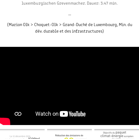
luxemburgischen Grevenmacher. Dauer: 3:47 min.
...​​​​​​​​​​​​​​
(Marion Olk > Choquet-Olk > Grand-Duché de Luxembourg, Min. du
dév. durable et des infrastructures)